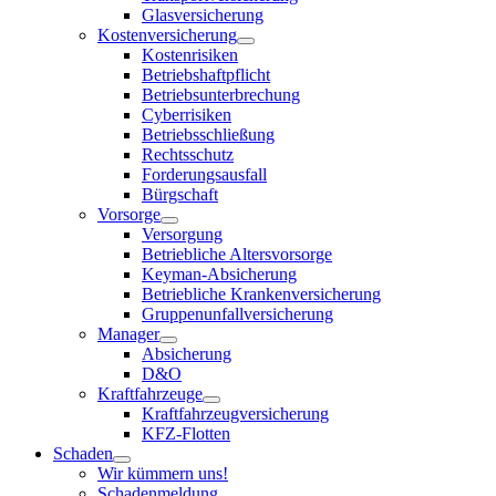
Glasversicherung
Kostenversicherung
Kostenrisiken
Betriebshaftpflicht
Betriebsunterbrechung
Cyberrisiken
Betriebsschließung
Rechtsschutz
Forderungsausfall
Bürgschaft
Vorsorge
Versorgung
Betriebliche Altersvorsorge
Keyman-Absicherung
Betriebliche Krankenversicherung
Gruppenunfallversicherung
Manager
Absicherung
D&O
Kraftfahrzeuge
Kraftfahrzeugversicherung
KFZ-Flotten
Schaden
Wir kümmern uns!
Schadenmeldung