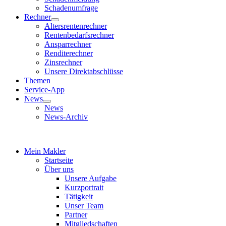
Schadenumfrage
Rechner
Altersrentenrechner
Rentenbedarfsrechner
Ansparrechner
Renditerechner
Zinsrechner
Unsere Direktabschlüsse
Themen
Service-App
News
News
News-Archiv
Mein Makler
Startseite
Über uns
Unsere Aufgabe
Kurzportrait
Tätigkeit
Unser Team
Partner
Mitgliedschaften