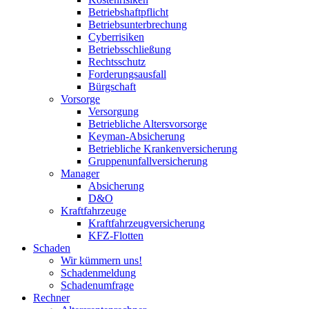
Betriebshaftpflicht
Betriebsunterbrechung
Cyberrisiken
Betriebsschließung
Rechtsschutz
Forderungsausfall
Bürgschaft
Vorsorge
Versorgung
Betriebliche Altersvorsorge
Keyman-Absicherung
Betriebliche Krankenversicherung
Gruppenunfallversicherung
Manager
Absicherung
D&O
Kraftfahrzeuge
Kraftfahrzeugversicherung
KFZ-Flotten
Schaden
Wir kümmern uns!
Schadenmeldung
Schadenumfrage
Rechner